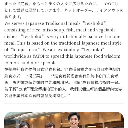
まった『定食』をもっと多くの人々に広げるために、「YAYOI」
として世界に展開していきます。ネットオーダー、テイクアウトを
承ります。
We serves Japanese Tradisonal meals ""Teishoku"",
consisting of rice, miso soup, fish, meat and vegetable
dishes. ""Teishoku"" is very nutritionally balanced in one
meal. This is based on the traditional Japanese meal style
of ""Ichijusansai"". We are expanding ""Teishoku""
worldwide as YAYOI to spread this Japanese food wisdom
to more and more people.
在彌生軒我們提供日式定食套餐。定食這個概念是來自日本傳統的
飲食方式「一湯三菜」，一?定食套餐裡會含有作為中心的主食米
飯，魚肉類或蔬菜類的主菜和味增湯。可讓?享有營養均衡的一餐。
為了將""定食""理念傳播給更多的人、我們以彌生軒這個品牌向世界
各地推廣日本飲食的智慧及獨特性。"